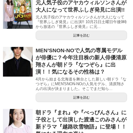
元人気子役のアヤカウィルソンさんが
大人になって世界ふしぎ発見に出演!!
元人気子役のアヤカウィルソンさんが大人になって
『世界ふしぎ発見』に出演!! 10月21日土曜日午後9時
から放送の『世界ふしぎ発見』に元...
記事を読む
MEN’SNON-NOで人気の専属モデル
が俳優に？今年注目株の新人俳優清原
翔さんが朝ドラ『なつぞら』に出
演！！気になるその性格は？
4月から始まる北海道を舞台とした新しい朝ドラ『な
つぞら』にMEN'SNON-NOの人気モデル、清原翔さ
んの出演が決まりました。そこでまだ知ら...
記事を読む
朝ドラ『まれ』や『べっぴんさん』に
子役として出演した渡邊このみさんが
新ドラマ『越路吹雪物語』に登場！！