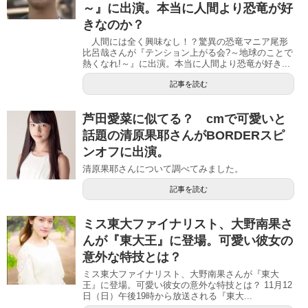
～』に出演。本当に人間より恐竜が好
きなのか？
人間には全く興味なし！？驚異の恐竜マニア尾形
比呂哉さんが『テンション上がる会?～地球のことで
熱くなれ!～』に出演。本当に人間より恐竜が好き...
記事を読む
芦田愛菜に似てる？ cmで可愛いと
話題の清原果耶さんがBORDERスピ
ンオフに出演。
清原果耶さんについて調べてみました。
記事を読む
ミス東大ファイナリスト、大野南果さ
んが『東大王』に登場。可愛い彼女の
意外な特技とは？
ミス東大ファイナリスト、大野南果さんが『東大
王』に登場。可愛い彼女の意外な特技とは？ 11月12
日（日）午後19時から放送される『東大...