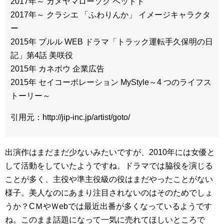
2017年～ カメヤマローソク ペットト
2017年～ クラシエ 「ふわりんか」 イメージキャラクタ
ー
2015年 ブルル WEB ドラマ「トラック運転手久保明の日
記」第4話 美咲役
2015年 カネボウ 企業広告
2015年 セイコーポレーション MyStyle～4 つのライフス
トーリー～
引用元：http://jip-inc.jp/artist/goto/
出演作はまだまだ少ないみたいですが、2010年には女優と
して活動をしていたようですね。ドラマでは脇役を演じる
ことが多く、主役や準主役級の役はまだやったことがない
様子。美人なのにあまり注目されないのはそのためでしょ
うか？CＭやＷebでは最近出番が多くなっているようです
ね。このまま話題になって一気に売れてほしいところで