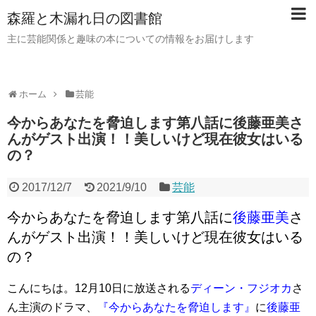
森羅と木漏れ日の図書館
主に芸能関係と趣味の本についての情報をお届けします
ホーム
芸能
今からあなたを脅迫します第八話に後藤亜美さ
んがゲスト出演！！美しいけど現在彼女はいる
の？
2017/12/7
2021/9/10
芸能
今からあなたを脅迫します第八話に
後藤亜美
さ
んがゲスト出演！！美しいけど現在彼女はいる
の？
こんにちは。12月10日に放送される
ディーン・フジオカ
さ
ん主演のドラマ
、
『今からあなたを脅迫します』
に
後藤亜