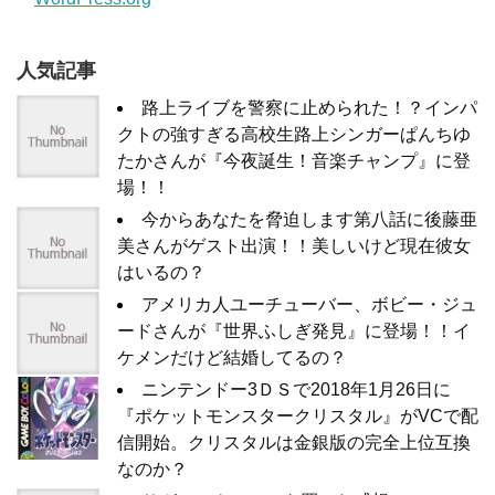
人気記事
路上ライブを警察に止められた！？インパ
クトの強すぎる高校生路上シンガーぱんちゆ
たかさんが『今夜誕生！音楽チャンプ』に登
場！！
今からあなたを脅迫します第八話に後藤亜
美さんがゲスト出演！！美しいけど現在彼女
はいるの？
アメリカ人ユーチューバー、ボビー・ジュ
ードさんが『世界ふしぎ発見』に登場！！イ
ケメンだけど結婚してるの？
ニンテンドー3ＤＳで2018年1月26日に
『ポケットモンスタークリスタル』がVCで配
信開始。クリスタルは金銀版の完全上位互換
なのか？