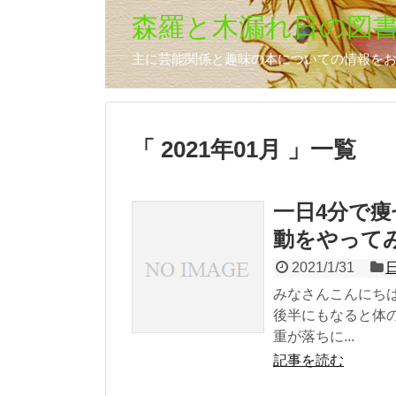
森羅と木漏れ日の図
主に芸能関係と趣味の本についての情報を
「 2021年01月 」一覧
一日4分で
動をやって
2021/1/31
みなさんこんにち
後半にもなると体
重が落ちに...
記事を読む