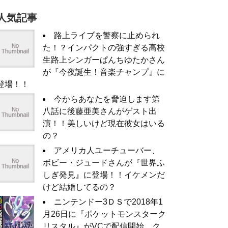
人気記事
路上ライブを警察に止められ
た！？インパクトの強すぎる高校
生路上シンガーぱんちゆたかさん
が『今夜誕生！音楽チャンプ』に
登場！！
今からあなたを脅迫します第
八話に後藤亜美さんがゲスト出
演！！美しいけど現在彼女はいる
の？
アメリカ人ユーチューバー、
ボビー・ジュードさんが『世界ふ
しぎ発見』に登場！！イケメンだ
けど結婚してるの？
ニンテンドー3ＤＳで2018年1
月26日に『ポケットモンスターク
リスタル』がVCで配信開始。ク