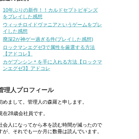
10年ぶりの新作！！カルドセプトビギンズ
をプレイした感想
ウィッチロイドヴァニアというゲームをプレ
イした感想
廃深2が神ゲー過ぎる件(プレイした感想)
ロックマンエグゼ3で属性を厳選する方法
【アドコレ】
カゲブンシン＊を手に入れる方法【ロックマ
ンエグゼ3】アドコレ
管理人プロフィール
初めまして。管理人の森羅と申します。
現在28歳会社員です。
社会人になってから本を読む時間が減ったので
すが、それでも一か月に数冊は読んでいます。