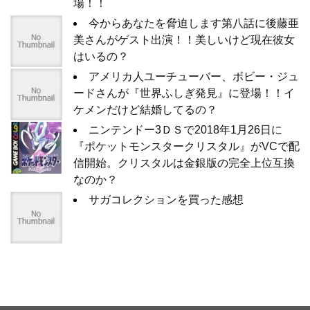
場！！
今からあなたを脅迫します第八話に後藤亜
美さんがゲスト出演！！美しいけど現在彼女
はいるの？
アメリカ人ユーチューバー、ボビー・ジュ
ードさんが『世界ふしぎ発見』に登場！！イ
ケメンだけど結婚してるの？
ニンテンドー3ＤＳで2018年1月26日に
『ポケットモンスタークリスタル』がVCで配
信開始。クリスタルは金銀版の完全上位互換
なのか？
サガコレクションを買った感想