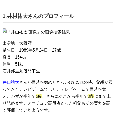
1.井村祐太さんのプロフィール
出身地：大阪府
誕生日：1989年5月24日 27歳
身長：164㎝
体重：51㎏
石井邦生九段門下生
井山祐太
さんが囲碁を始めたきっかけは5歳の時、父親が買
ってきたテレビゲームでした。テレビゲームで囲碁を覚
え、わずか半年で
5級
、さらにそこから半年で
3段
にまで上
り詰めます。アマチュア高段者だった祖父もその実力を高
く評価していたようです。