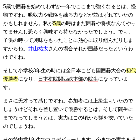
5歳で囲碁を始めてわずか一年でここまで強くなるとは、怪
物ですね。吸収力や戦略を練る力などが並はずれていたの
かもしれません。私が
5歳
の時はまだ囲碁や将棋なんてやっ
てませんし恐らく興味すら持たなかったでしょう。でも、
子供の時って興味をもったことに熱心に取り組んだりしま
すからね。
井山祐太
さんの場合それが囲碁だったというわ
けですね。
そして小学校3年生の時には全日本こども国囲碁大会の
初代
優勝者
になり、
日本棋院関西総本部
の
院生
になっていま
す。
まさに天才って感じですね。参加者には上級生もいたので
しょうけどそれを差し置いて優勝するとは。そして院生に
までなってしまうとは、実力はこの頃から群を抜いていた
のでしょうね。
その後中学1年生でプロデビューします。今までの実力を考