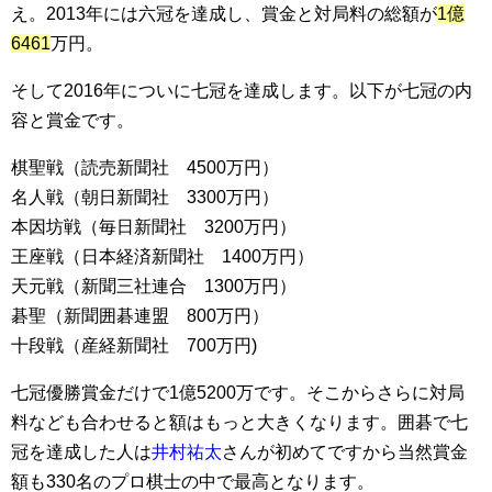
え。2013年には六冠を達成し、賞金と対局料の総額が
1億
6461
万円。
そして2016年についに七冠を達成します。以下が七冠の内
容と賞金です。
棋聖戦（読売新聞社 4500万円）
名人戦（朝日新聞社 3300万円）
本因坊戦（毎日新聞社 3200万円）
王座戦（日本経済新聞社 1400万円）
天元戦（新聞三社連合 1300万円）
碁聖（新聞囲碁連盟 800万円）
十段戦（産経新聞社 700万円)
七冠優勝賞金だけで1億5200万です。そこからさらに対局
料なども合わせると額はもっと大きくなります。囲碁で七
冠を達成した人は
井村祐太
さんが初めてですから当然賞金
額も330名のプロ棋士の中で最高となります。