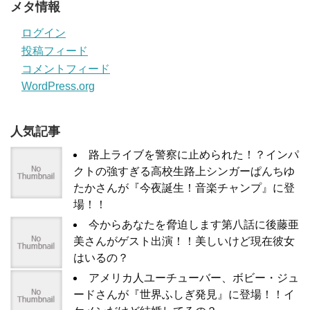
メタ情報
ログイン
投稿フィード
コメントフィード
WordPress.org
人気記事
路上ライブを警察に止められた！？インパ
クトの強すぎる高校生路上シンガーぱんちゆ
たかさんが『今夜誕生！音楽チャンプ』に登
場！！
今からあなたを脅迫します第八話に後藤亜
美さんがゲスト出演！！美しいけど現在彼女
はいるの？
アメリカ人ユーチューバー、ボビー・ジュ
ードさんが『世界ふしぎ発見』に登場！！イ