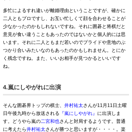
多忙によるすれ違いが離婚理由ということですが、確かに
二人ともプロですし、お互い忙しくて顔を合わせることが
少なかったのかもしれないですね。それに囲碁と将棋だと
意見が食い違うこともあったのではないかと個人的には思
います。それに二人ともまだ若いのでプライドや意地のぶ
つかり合いみたいなのもあったのかもしれません。とにか
く残念ですね。また、いいお相手が見つかるといいです
ね。
4.嵐にしやがれに出演
そんな囲碁界トップの棋士、
井村祐太
さんが11月11日土曜
日午後九時から放送される
『嵐にしやがれ』
に出演しま
す。どうやら嵐の
二宮和也
さんと対局するようです。普通
に考えたら
井村祐太
さんが勝つと思いますが・・・・。楽