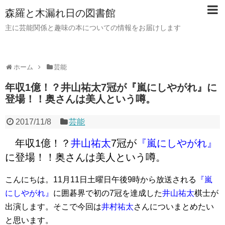
森羅と木漏れ日の図書館
主に芸能関係と趣味の本についての情報をお届けします
ホーム
芸能
年収1億！？井山祐太7冠が『嵐にしやがれ』に
登場！！奥さんは美人という噂。
2017/11/8
芸能
年収1億！？
井山祐太
7冠が
『嵐にしやがれ』
に登場！！奥さんは美人という噂。
こんにちは。11月11日土曜日午後9時から放送される
『嵐
にしやがれ』
に囲碁界で初の7冠を達成した
井山祐太
棋士が
出演します。そこで今回は
井村祐太
さんについまとめたい
と思います。