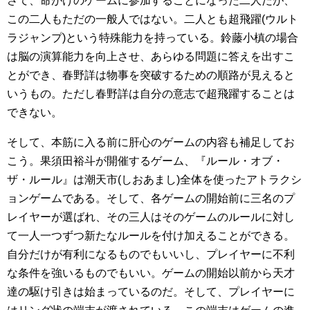
さて、命がけのゲームに参加することになった二人だが、
この二人もただの一般人ではない。二人とも超飛躍(ウルト
ラジャンプ)という特殊能力を持っている。鈴藤小槙の場合
は脳の演算能力を向上させ、あらゆる問題に答えを出すこ
とができ、春野詳は物事を突破するための順路が見えると
いうもの。ただし春野詳は自分の意志で超飛躍することは
できない。
そして、本筋に入る前に肝心のゲームの内容も補足してお
こう。果須田裕斗が開催するゲーム、『ルール・オブ・
ザ・ルール』は潮天市(しおあまし)全体を使ったアトラクシ
ョンゲームである。そして、各ゲームの開始前に三名のプ
レイヤーが選ばれ、その三人はそのゲームのルールに対し
て一人一つずつ新たなルールを付け加えることができる。
自分だけが有利になるものでもいいし、プレイヤーに不利
な条件を強いるものでもいい。ゲームの開始以前から天才
達の駆け引きは始まっているのだ。そして、プレイヤーに