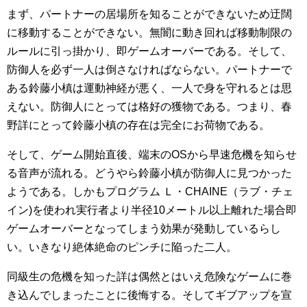
まず、パートナーの居場所を知ることができないため迂闊
に移動することができない。無闇に動き回れば移動制限の
ルールに引っ掛かり、即ゲームオーバーである。そして、
防御人を必ず一人は倒さなければならない。パートナーで
ある鈴藤小槙は運動神経が悪く、一人で身を守れるとは思
えない。防御人にとっては格好の獲物である。つまり、春
野詳にとって鈴藤小槙の存在は完全にお荷物である。
そして、ゲーム開始直後、端末のOSから早速危機を知らせ
る音声が流れる。どうやら鈴藤小槙が防御人に見つかった
ようである。しかもプログラム Ｌ・CHAINE（ラブ・チェ
イン)を使われ実行者より半径10メートル以上離れた場合即
ゲームオーバーとなってしまう効果が発動しているらし
い。いきなり絶体絶命のピンチに陥った二人。
同級生の危機を知った詳は偶然とはいえ危険なゲームに巻
き込んでしまったことに後悔する。そしてギブアップを宣