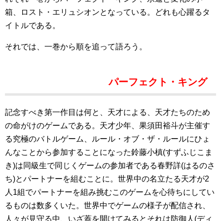
箱、ロスト・エリュシオンとなっている。どれも心躍るタ
イトルである。
それでは、一巻から順を追って語ろう。
パーフェクト・キング
記念すべき第一作目は何と、天才による、天才たちのため
の命がけのゲームである。天才少年、果須田裕斗が主催す
る究極のバトルゲーム、ルール・オブ・ザ・ルールにひょ
んなことから参加することになった鈴藤小槙(すずふじこま
き)は同級生で同じくゲームの参加者である春野詳(はるのさ
ち)とパートナーを組むことに。世界中の名立たる天才が2
人1組でパートナーを組み挑むこのゲームを心待ちにしてい
るものは数多くいた。世界中でゲームの様子が配信され、
人々が見守る中、いざ蓋を開けてみるとそれは防御人(ディ