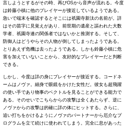
言しようとするがその時、再びOSから音声が流れる。今度
は鈴藤小槙に他のプレイヤーが接近しているようである。
急いで端末を確認するとそこには祇園寺新汰の名前が。詳
はその苗字に見覚えがあり、前世期の遺産と謳われた大数
学者、祇園寺連の関係者ではないかと推測する。そして、
防御人はどうやらその人物が倒してしまったようである。
とりあえず危機は去ったようである。しかも鈴藤小槙に危
害を加えていないことから、友好的なプレイヤーだと判断
できる。
しかし、今度は詳の身にプレイヤーが接近する。コードネ
ームはノヴァ。細身で眼鏡をかけた女性だ。彼女も超飛躍
の使い手であり物事のベクトルを見ることができる能力で
ある。そのせいでこちらからの攻撃は全くあたらず、逆に
ノヴァからの攻撃は的確に詳の体にヒットする。さらに、
追い打ちをかけるようにノヴァのパートナーから厄介なプ
ログラムを立て続けに使われてしまう。完全に息があった