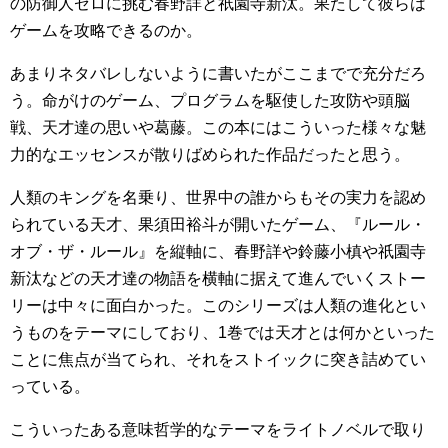
の防御人ゼロに挑む春野詳と祇園寺新汰。果たして彼らは
ゲームを攻略できるのか。
あまりネタバレしないように書いたがここまでで充分だろ
う。命がけのゲーム、プログラムを駆使した攻防や頭脳
戦、天才達の思いや葛藤。この本にはこういった様々な魅
力的なエッセンスが散りばめられた作品だったと思う。
人類のキングを名乗り、世界中の誰からもその実力を認め
られている天才、果須田裕斗が開いたゲーム、『ルール・
オブ・ザ・ルール』を縦軸に、春野詳や鈴藤小槙や祇園寺
新汰などの天才達の物語を横軸に据えて進んでいくストー
リーは中々に面白かった。このシリーズは人類の進化とい
うものをテーマにしており、1巻では天才とは何かといった
ことに焦点が当てられ、それをストイックに突き詰めてい
っている。
こういったある意味哲学的なテーマをライトノベルで取り