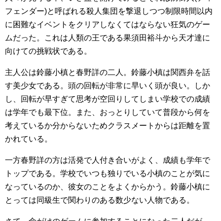
フェンダー)と呼ばれる殺人集団を撃退しつつ制限時間以内
に困難なイベントをクリアしなくてはならない狂気のゲー
ムだった。これは人類の王である果須田裕斗から天才達に
向けての挑戦状である。
主人公は鈴藤小槙と春野詳の二人。鈴藤小槙は関西弁を話
す美少女である。頭の回転が非常に早いく頭が良い。しか
し、回転が早すぎて思考が空回りしてしまい学校での成績
は学年でも最下位。また、おっとりしていて普段から何を
考えているか分からないためクラスメートからは距離を置
かれている。
一方春野詳の方は活発で人付き合いがよく、成績も学年で
トップである。学校でいつも独りでいる小槙のことが気に
なっているのか、彼女のことをよくからかう。鈴藤小槙に
とっては同級生で関わりのある数少ない人物である。