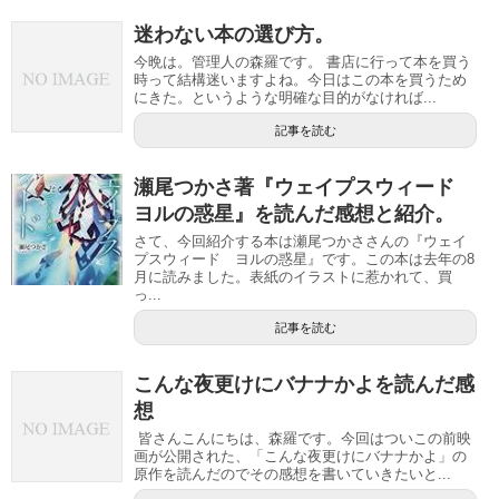
迷わない本の選び方。
今晩は。管理人の森羅です。 書店に行って本を買う
時って結構迷いますよね。今日はこの本を買うため
にきた。というような明確な目的がなければ...
記事を読む
瀬尾つかさ著『ウェイプスウィード
ヨルの惑星』を読んだ感想と紹介。
さて、今回紹介する本は瀬尾つかささんの『ウェイ
プスウィード ヨルの惑星』です。この本は去年の8
月に読みました。表紙のイラストに惹かれて、買
っ...
記事を読む
こんな夜更けにバナナかよを読んだ感
想
皆さんこんにちは、森羅です。今回はついこの前映
画が公開された、「こんな夜更けにバナナかよ」の
原作を読んだのでその感想を書いていきたいと...