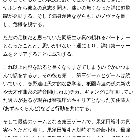
ヤホンから彼女の意志を聞き、迷いの無くなった詳に超飛
躍が発動する。そして満身創痍ながらもこのノヴァを倒
し、危機を脱する。
ただの足枷だと思っていた同級生が真の頼れるパートナー
となったことと、思いがけない幸運により、詳は第一ゲー
ムをクリアすることに成功する。
これ以上内容を語ると長くなりすぎてしまうのでかいつま
んで話をするが、その後も第二、第三ゲームとゲームは続
いていく。春野達は天才的な数学者、祇園寺連の孫の新汰
や天才作曲家の詩音間(しねま)チカ、ギャングに荷担してい
た過去があるが現在は警視庁のキャリアとなった安住蔵人
(あずみくらんど)などと行動を共にする。
そして最後のゲームとなる第三ゲームで、果須田裕斗の真
実へとたどり着く。果須田裕斗と対峙する鈴藤小槙、最強