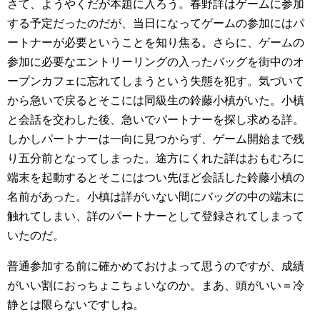
さて、ようやくだが本題に入ろう。春野詳はゲームに参加
する予定だったのだが、当日になってゲームの参加にはパ
ートナーが必要ということを知り焦る。さらに、ゲームの
参加に必要なエントリーリングの入ったバッグを街中のオ
ープンカフェに忘れてしまうという失態を犯す。気づいて
から急いで戻るとそこには同級生の鈴藤小槙がいた。小槙
と会話を交わした後、急いでパートナーを探し求める詳。
しかしパートナーは一向に見つからず、ゲーム開始まで残
り五分前となってしまった。途方にくれた詳はおもむろに
端末を起動するとそこにはつい先ほど会話した鈴藤小槙の
名前があった。小槙は詳がいない間にバッグの中の端末に
触れてしまい、詳のパートナーとして登録されてしまって
いたのだ。
普通参加する前に確かめておけよって思うのですが、成績
がいい割におっちょこちょいなのか。まあ、頭がいい＝冷
静とは限らないですしね。