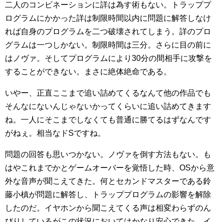
二人のコンビネーションに詳は為す術もない。トラッププ
ログラムにかかった詳は制限時間以内に問題に解答しなけ
れば自身のプログラムを二つ破壊されてしまう。詳のプロ
グラムは一つしかない。制限時間は三分。さらに目の前に
はノヴァ。そしてプログラムにより30分の間相手に攻撃を
することができない。まさに絶体絶命である。
いやー、正直ここまで追い詰めてくるなんて他の作品でも
そんなにないんじゃないかってくらいに追い詰めてきます
ね。一人にそこまでしなくても普通に勝てるはずなんです
がねぇ。相当なドSですね。
問題の回答も思いつかない。ノヴァを倒す方法もない。も
はやこれまでかとゲームオーバーを覚悟した時、OSから意
外な音声が聞こえてきた。何とセカンドマスターである鈴
藤小槙が問題に解答し、トラッププログラムの影響を解除
したのだ。イヤホンから聞こえてくる声は相変わらずのん
びりしているがこの状況においてはかなり安心できた。イ